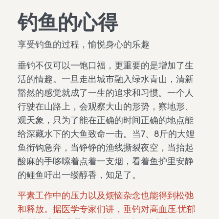
钓鱼的心得
享受钓鱼的过程，愉悦身心的乐趣
垂钓不仅可以一饱口福，更重要的是增加了生
活的情趣。一旦走出城市融入绿水青山，清新
豁然的感觉就成了一生的追求和习惯。一个人
行驶在山路上，会观察大山的形势，察地形、
观天象，只为了能在正确的时间正确的地点能
给深藏水下的大鱼致命一击。当7、8斤的大鲤
鱼衔钩急奔，当铮铮的渔线撕裂夜空，当抬起
酸麻的手哆嗦着点着一支烟，看着鱼护里安静
的鲤鱼吁出一缕醇香，知足了。
平素工作中的压力以及烦恼杂念也能得到松弛
和释放。据医学专家们讲，垂钓对高血压.忧郁