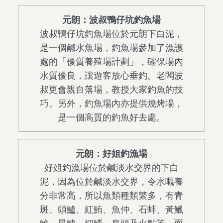
元朗：波叔鴨仔坑釣魚場
波叔鴨仔坑釣魚場位於元朗下白泥，
是一個鹹水魚場，釣魚場參加了漁護
處的「優質養殖場計劃」，確保場內
水質優良，讓遊客放心垂釣。老闆波
叔更會親自落場，教授大家釣魚的技
巧。另外，釣魚場內亦提供燒烤場，
是一個高質的釣魚好去處。
元朗：好姐釣漁場
好姐釣漁場位於鹹淡水交界的下白
泥，因為位於鹹淡水交界，令水嘅養
分非常高，所以魚類種類繁多，有青
斑、頭鱸、紅鮪、魚仲、石蚌、黃鱲