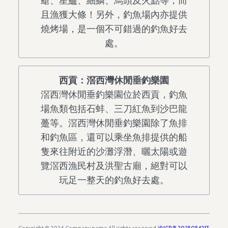
䱽、星鱸、細鱗、烏頭及火點等，而
且漁獲大條！另外，釣魚場內亦提供
燒烤場，是一個不可錯過的釣魚好去
處。
西貢：滘西灣休閒垂釣樂園
滘西灣休閒垂釣樂園位於西貢，釣魚
場魚類包括石蚌、三刀紅魚到沙巴龍
躉等。滘西灣休閒垂釣樂園除了魚排
和釣魚區，還可以乘坐魚排提供的船
隻來往附近的沙灘浮潛、曬太陽或遊
覽滘西漁民村及洪聖古廟，絕對可以
玩足一整天的釣魚好去處。