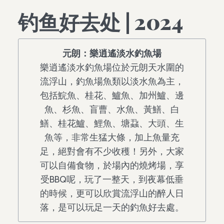
钓鱼好去处 | 2024
元朗：樂逍遙淡水釣魚場
樂逍遙淡水釣魚場位於元朗天水圍的
流浮山，釣魚場魚類以淡水魚為主，
包括鯇魚、桂花、鱸魚、加州鱸、邊
魚、杉魚、盲曹、水魚、黃鱔、白
鱔、桂花鱸、鯉魚、塘蝨、大頭、生
魚等，非常生猛大條，加上魚量充
足，絕對會有不少收穫！另外，大家
可以自備食物，於場內的燒烤場，享
受BBQ呢，玩了一整天，到夜幕低垂
的時候，更可以欣賞流浮山的醉人日
落，是可以玩足一天的釣魚好去處。